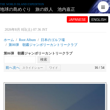
THE WORLD ISLAND EXPEDITION
地球の島めぐり 旅の鉄人 池内嘉正
JAPANESE
ENGLISH
2026年8月 8日(土) 07:36 JST
ホーム
Root Album
日本のゴルフ場
第06弾 朝霧ジャンボリーカントリークラブ
第06弾 朝霧ジャンボリーカントリークラブ
前へ
次へ
16 / 54
スライドショー
ワイド