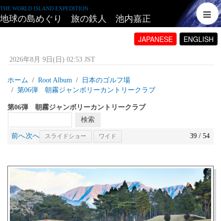
THE WORLD ISLAND EXPEDITION
地球の島めぐり 旅の鉄人 池内嘉正
JAPANESE
ENGLISH
2026年8月 9日(日) 02:53 JST
ホーム
Root Album
日本のゴルフ場
第06弾 朝霧ジャンボリーカントリークラブ
第06弾 朝霧ジャンボリーカントリークラブ
前へ
次へ
39 / 54
スライドショー
ワイド