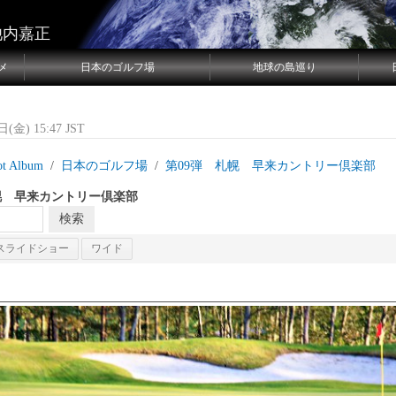
池内嘉正
メ
日本のゴルフ場
地球の島巡り
(金) 15:47 JST
ot Album
日本のゴルフ場
第09弾 札幌 早来カントリー倶楽部
幌 早来カントリー倶楽部
スライドショー
ワイド