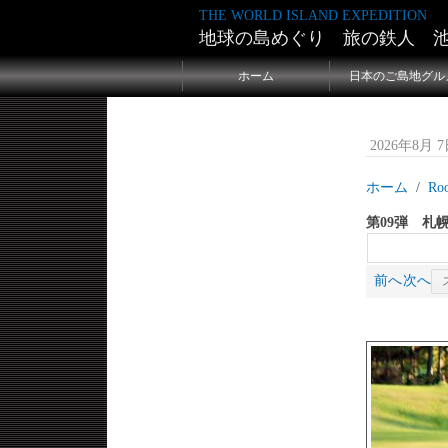
THE WORLD ISLAND EXPEDITION
地球の島めぐり 旅の鉄人 
ホーム
日本のご島地グル
2026年8月 7日
ホーム
Ro
第09弾 札
前へ
次へ