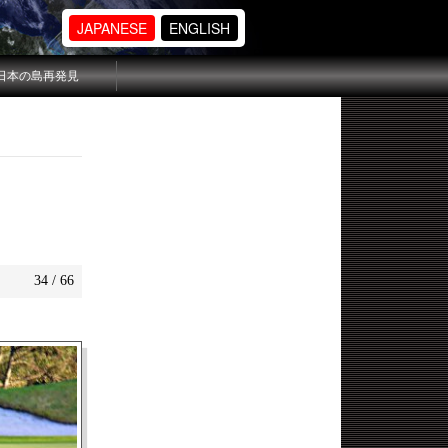
JAPANESE
ENGLISH
日本の島再発見
34 / 66