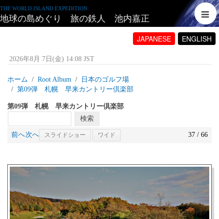
THE WORLD ISLAND EXPEDITION
地球の島めぐり 旅の鉄人 池内嘉正
JAPANESE
ENGLISH
2026年8月 7日(金) 14:08 JST
ホーム
Root Album
日本のゴルフ場
第09弾 札幌 早来カントリー倶楽部
第09弾 札幌 早来カントリー倶楽部
前へ
次へ
37 / 66
スライドショー
ワイド