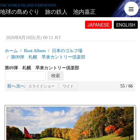
THE WORLD ISLAND EXPEDITION
地球の島めぐり 旅の鉄人 池内嘉正
JAPANESE
ENGLISH
2026年8月10日(月) 00:11 JST
ホーム
Root Album
日本のゴルフ場
第09弾 札幌 早来カントリー倶楽部
第09弾 札幌 早来カントリー倶楽部
前へ
次へ
55 / 66
スライドショー
ワイド