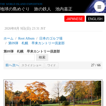
THE WORLD ISLAND EXPEDITION
地球の島めぐり 旅の鉄人 池内嘉正
JAPANESE
ENGLISH
2026年8月 9日(日) 23:31 JST
ホーム
Root Album
日本のゴルフ場
第09弾 札幌 早来カントリー倶楽部
第09弾 札幌 早来カントリー倶楽部
前へ
次へ
27 / 66
スライドショー
ワイド