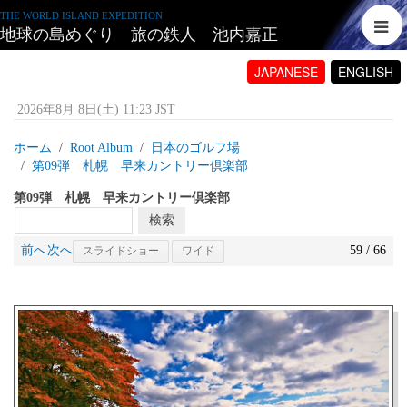
THE WORLD ISLAND EXPEDITION
地球の島めぐり 旅の鉄人 池内嘉正
JAPANESE
ENGLISH
2026年8月 8日(土) 11:23 JST
ホーム
Root Album
日本のゴルフ場
第09弾 札幌 早来カントリー倶楽部
第09弾 札幌 早来カントリー倶楽部
前へ
次へ
59 / 66
スライドショー
ワイド