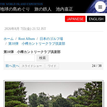
THE WORLD ISLAND EXPEDITION
地球の島めぐり 旅の鉄人 池内嘉正
JAPANESE
ENGLISH
2026年8月 7日(金) 21:52 JST
ホーム
Root Album
日本のゴルフ場
第10弾 小樽カントリークラブ倶楽部
第10弾 小樽カントリークラブ倶楽部
前へ
次へ
24 / 38
スライドショー
ワイド