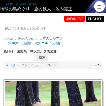
THE WORLD ISLAND EXPEDITION
地球の島めぐり 旅の鉄人 池内嘉正
JAPANESE
ENGLISH
2026年8月 9日(日) 09:47 JST
ホーム
Root Album
日本のゴルフ場
第18弾 山梨県 鳴沢ゴルフ倶楽部
第18弾 山梨県 鳴沢ゴルフ倶楽部
前へ
次へ
13 / 23
スライドショー
ワイド