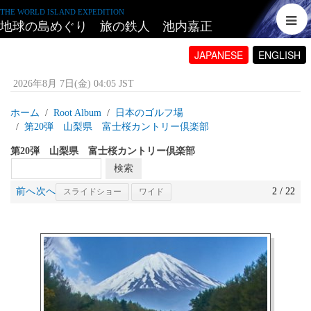
THE WORLD ISLAND EXPEDITION
地球の島めぐり 旅の鉄人 池内嘉正
JAPANESE
ENGLISH
2026年8月 7日(金) 04:05 JST
ホーム
Root Album
日本のゴルフ場
第20弾 山梨県 富士桜カントリー倶楽部
第20弾 山梨県 富士桜カントリー倶楽部
前へ
次へ
2 / 22
スライドショー
ワイド