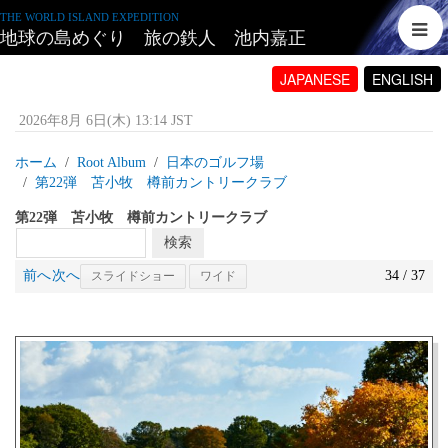
THE WORLD ISLAND EXPEDITION
地球の島めぐり 旅の鉄人 池内嘉正
JAPANESE
ENGLISH
2026年8月 6日(木) 13:14 JST
ホーム
Root Album
日本のゴルフ場
第22弾 苫小牧 樽前カントリークラブ
第22弾 苫小牧 樽前カントリークラブ
前へ
次へ
34 / 37
スライドショー
ワイド