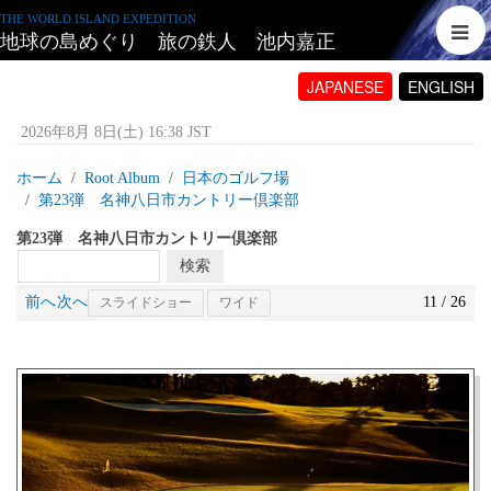
THE WORLD ISLAND EXPEDITION
地球の島めぐり 旅の鉄人 池内嘉正
JAPANESE
ENGLISH
2026年8月 8日(土) 16:38 JST
ホーム
Root Album
日本のゴルフ場
第23弾 名神八日市カントリー倶楽部
第23弾 名神八日市カントリー倶楽部
前へ
次へ
11 / 26
スライドショー
ワイド