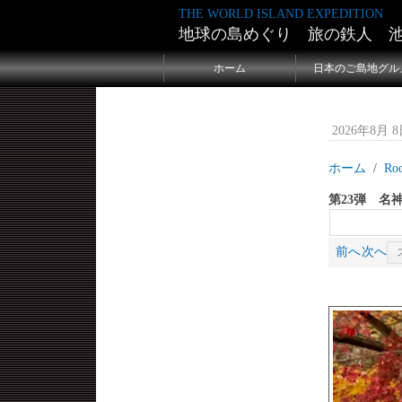
THE WORLD ISLAND EXPEDITION
地球の島めぐり 旅の鉄人 
ホーム
日本のご島地グル
2026年8月 8日
ホーム
Ro
第23弾 名
前へ
次へ