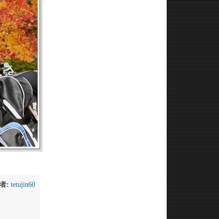
者:
tetujin60