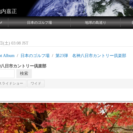
池内嘉正
メ
日本のゴルフ場
地球の島巡り
(土) 03:08 JST
ot Album
日本のゴルフ場
第23弾 名神八日市カントリー倶楽部
神八日市カントリー倶楽部
スライドショー
ワイド