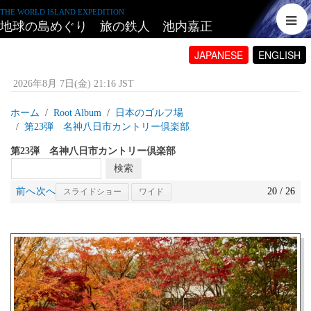
THE WORLD ISLAND EXPEDITION
地球の島めぐり 旅の鉄人 池内嘉正
JAPANESE
ENGLISH
2026年8月 7日(金) 21:16 JST
ホーム
Root Album
日本のゴルフ場
第23弾 名神八日市カントリー倶楽部
第23弾 名神八日市カントリー倶楽部
前へ
次へ
20 / 26
スライドショー
ワイド