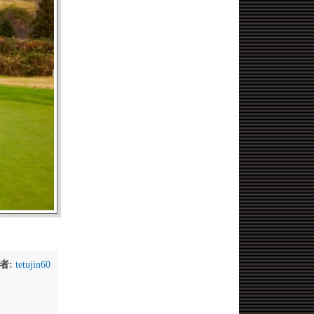
者:
tetujin60