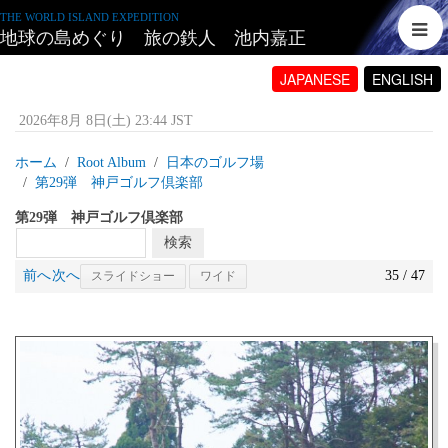
THE WORLD ISLAND EXPEDITION
地球の島めぐり 旅の鉄人 池内嘉正
JAPANESE
ENGLISH
2026年8月 8日(土) 23:44 JST
ホーム
Root Album
日本のゴルフ場
第29弾 神戸ゴルフ倶楽部
第29弾 神戸ゴルフ倶楽部
前へ
次へ
35 / 47
スライドショー
ワイド