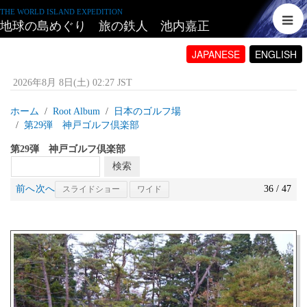
THE WORLD ISLAND EXPEDITION
地球の島めぐり 旅の鉄人 池内嘉正
JAPANESE
ENGLISH
2026年8月 8日(土) 02:27 JST
ホーム
Root Album
日本のゴルフ場
第29弾 神戸ゴルフ倶楽部
第29弾 神戸ゴルフ倶楽部
前へ
次へ
36 / 47
スライドショー
ワイド