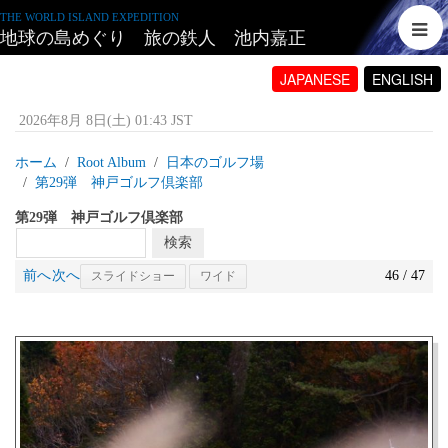
THE WORLD ISLAND EXPEDITION
地球の島めぐり 旅の鉄人 池内嘉正
JAPANESE
ENGLISH
2026年8月 8日(土) 01:43 JST
ホーム
Root Album
日本のゴルフ場
第29弾 神戸ゴルフ倶楽部
第29弾 神戸ゴルフ倶楽部
前へ
次へ
46 / 47
スライドショー
ワイド