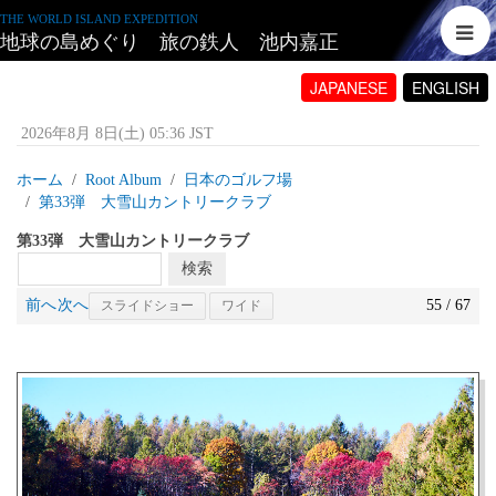
THE WORLD ISLAND EXPEDITION
地球の島めぐり 旅の鉄人 池内嘉正
JAPANESE
ENGLISH
2026年8月 8日(土) 05:36 JST
ホーム
Root Album
日本のゴルフ場
第33弾 大雪山カントリークラブ
第33弾 大雪山カントリークラブ
前へ
次へ
55 / 67
スライドショー
ワイド