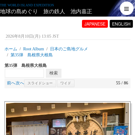
THE WORLD ISLAND EXPEDITION
地球の島めぐり 旅の鉄人 池内嘉正
JAPANESE
ENGLISH
2026年8月10日(月) 13:05 JST
ホーム
Root Album
日本のご島地グルメ
第35弾 島根県大根島
第35弾 島根県大根島
前へ
次へ
55 / 86
スライドショー
ワイド