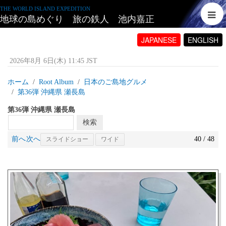
THE WORLD ISLAND EXPEDITION
地球の島めぐり 旅の鉄人 池内嘉正
JAPANESE
ENGLISH
2026年8月 6日(木) 11:45 JST
ホーム
Root Album
日本のご島地グルメ
第36弾 沖縄県 瀬長島
第36弾 沖縄県 瀬長島
前へ
次へ
40 / 48
スライドショー
ワイド