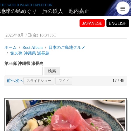
THE WORLD ISLAND EXPEDITION
地球の島めぐり 旅の鉄人 池内嘉正
JAPANESE
ENGLISH
2026年8月 7日(金) 18:34 JST
ホーム
Root Album
日本のご島地グルメ
第36弾 沖縄県 瀬長島
第36弾 沖縄県 瀬長島
前へ
次へ
17 / 48
スライドショー
ワイド