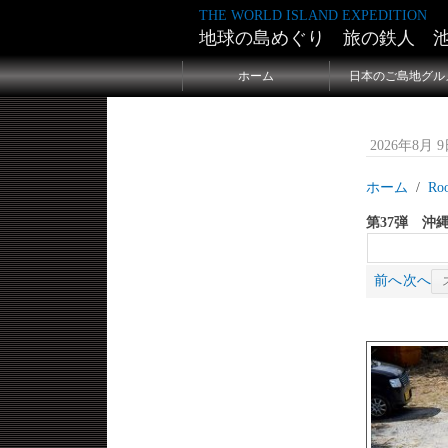
THE WORLD ISLAND EXPEDITION
地球の島めぐり 旅の鉄人 
ホーム
日本のご島地グル
2026年8月 9日
ホーム
Ro
第37弾 沖
前へ
次へ