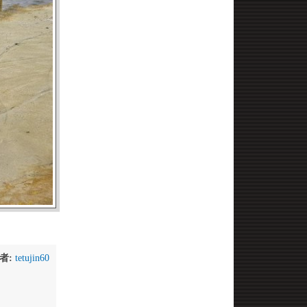
者:
tetujin60