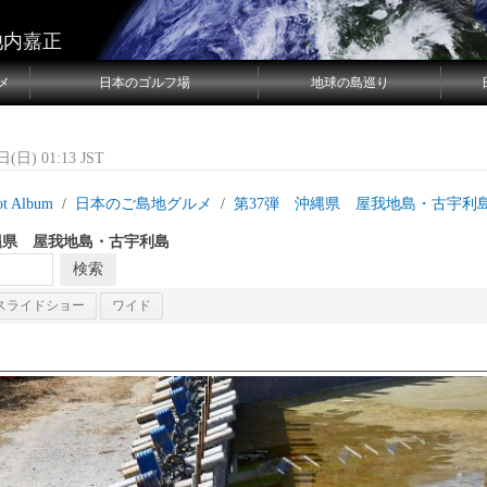
池内嘉正
メ
日本のゴルフ場
地球の島巡り
(日) 01:13 JST
ot Album
日本のご島地グルメ
第37弾 沖縄県 屋我地島・古宇利
縄県 屋我地島・古宇利島
スライドショー
ワイド