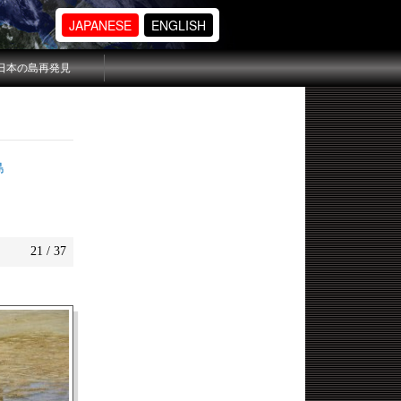
JAPANESE
ENGLISH
日本の島再発見
島
21 / 37