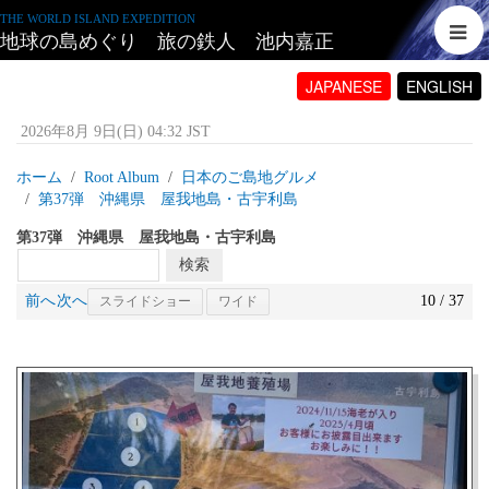
THE WORLD ISLAND EXPEDITION
地球の島めぐり 旅の鉄人 池内嘉正
JAPANESE
ENGLISH
2026年8月 9日(日) 04:32 JST
ホーム
Root Album
日本のご島地グルメ
第37弾 沖縄県 屋我地島・古宇利島
第37弾 沖縄県 屋我地島・古宇利島
前へ
次へ
10 / 37
スライドショー
ワイド