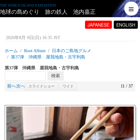
THE WORLD ISLAND EXPEDITION
地球の島めぐり 旅の鉄人 池内嘉正
JAPANESE
ENGLISH
2026年8月 9日(日) 16:35 JST
ホーム
Root Album
日本のご島地グルメ
第37弾 沖縄県 屋我地島・古宇利島
第37弾 沖縄県 屋我地島・古宇利島
前へ
次へ
11 / 37
スライドショー
ワイド