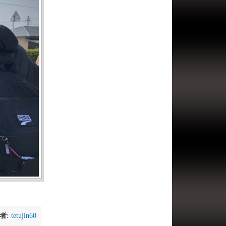
者:
tetujin60