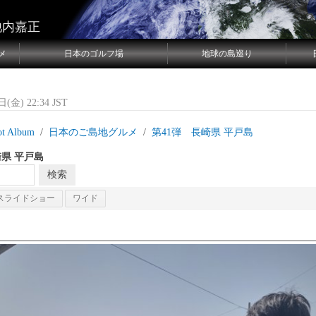
池内嘉正
メ
日本のゴルフ場
地球の島巡り
(金) 22:34 JST
ot Album
日本のご島地グルメ
第41弾 長崎県 平戸島
崎県 平戸島
スライドショー
ワイド