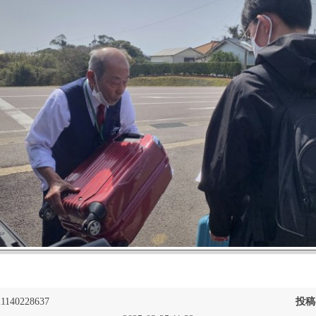
1140228637
投稿