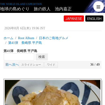
THE WORLD ISLAND EXPEDITION
地球の島めぐり 旅の鉄人 池内嘉正
JAPANESE
ENGLISH
2026年8月 6日(木) 19:06 JST
ホーム
Root Album
日本のご島地グルメ
第41弾 長崎県 平戸島
第41弾 長崎県 平戸島
前へ
次へ
36 / 49
スライドショー
ワイド