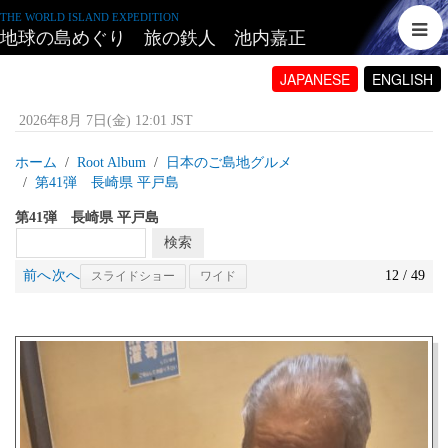
THE WORLD ISLAND EXPEDITION
地球の島めぐり 旅の鉄人 池内嘉正
JAPANESE
ENGLISH
2026年8月 7日(金) 12:01 JST
ホーム
Root Album
日本のご島地グルメ
第41弾 長崎県 平戸島
第41弾 長崎県 平戸島
前へ
次へ
12 / 49
スライドショー
ワイド