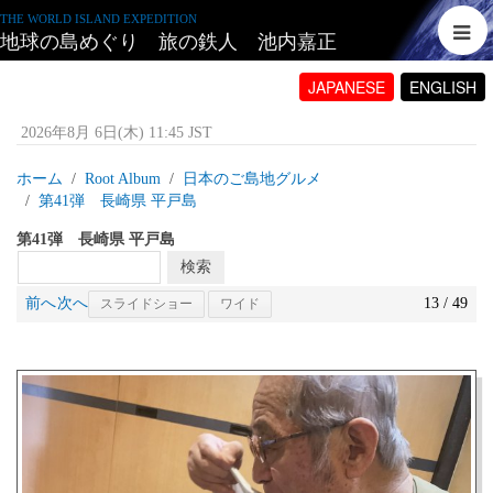
THE WORLD ISLAND EXPEDITION
地球の島めぐり 旅の鉄人 池内嘉正
JAPANESE
ENGLISH
2026年8月 6日(木) 11:45 JST
ホーム
Root Album
日本のご島地グルメ
第41弾 長崎県 平戸島
第41弾 長崎県 平戸島
前へ
次へ
13 / 49
スライドショー
ワイド