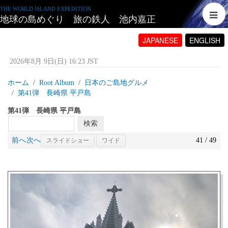
THE WORLD ISLAND EXPEDITION
地球の島めぐり 旅の鉄人 池内嘉正
JAPANESE
ENGLISH
2026年8月 9日(日) 16:23 JST
ホーム
Root Album
日本のご島地グルメ
第41弾 長崎県 平戸島
第41弾 長崎県 平戸島
前へ
次へ
41 / 49
スライドショー
ワイド