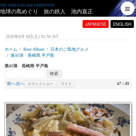
THE WORLD ISLAND EXPEDITION
地球の島めぐり 旅の鉄人 池内嘉正
JAPANESE
ENGLISH
2026年8月 8日(土) 02:50 JST
ホーム
Root Album
日本のご島地グルメ
第41弾 長崎県 平戸島
第41弾 長崎県 平戸島
前へ
次へ
47 / 49
スライドショー
ワイド