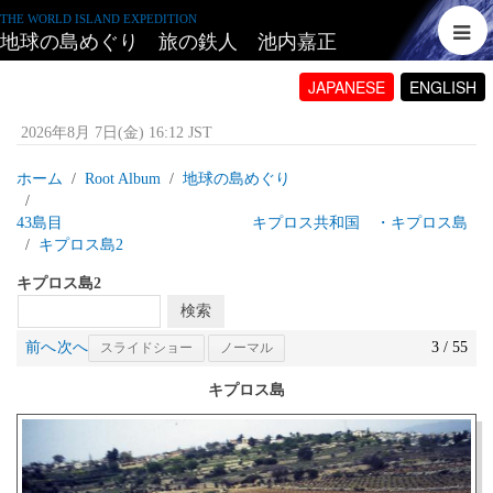
THE WORLD ISLAND EXPEDITION
地球の島めぐり 旅の鉄人 池内嘉正
JAPANESE
ENGLISH
2026年8月 7日(金) 16:12 JST
ホーム
Root Album
地球の島めぐり
43島目 キプロス共和国 ・キプロス島
キプロス島2
キプロス島2
前へ
次へ
3 / 55
スライドショー
ノーマル
キプロス島