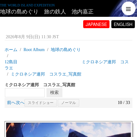
THE WORLD ISLAND EXPEDITION
地球の島めぐり 旅の鉄人 池内嘉正
JAPANESE
ENGLISH
2026年8月 9日(日) 11:30 JST
ホーム
Root Album
地球の島めぐり
12島目 ミクロネシア連邦 コス
ラエ
ミクロネシア連邦 コスラエ_写真館
ミクロネシア連邦 コスラエ_写真館
前へ
次へ
10 / 33
スライドショー
ノーマル