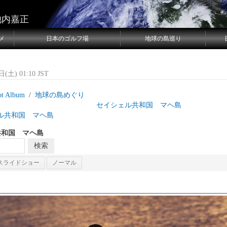
池内嘉正
メ
日本のゴルフ場
地球の島巡り
(土) 01:10 JST
ot Album
地球の島めぐり
島目 セイシェル共和国 マヘ島
ル共和国 マヘ島
共和国 マヘ島
スライドショー
ノーマル