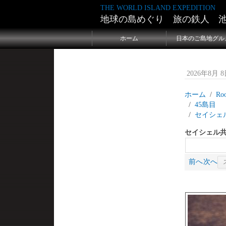
THE WORLD ISLAND EXPEDITION
地球の島めぐり 旅の鉄人 
ホーム
日本のご島地グル
2026年8月 8日
ホーム
Ro
45
セイシェ
セイシェル
前へ
次へ