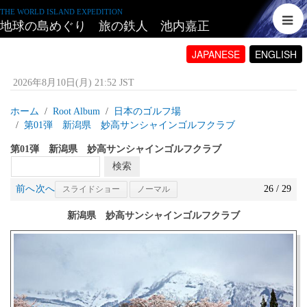
THE WORLD ISLAND EXPEDITION
地球の島めぐり 旅の鉄人 池内嘉正
JAPANESE
ENGLISH
2026年8月10日(月) 21:52 JST
ホーム
Root Album
日本のゴルフ場
第01弾 新潟県 妙高サンシャインゴルフクラブ
第01弾 新潟県 妙高サンシャインゴルフクラブ
前へ
次へ
26 / 29
スライドショー
ノーマル
新潟県 妙高サンシャインゴルフクラブ