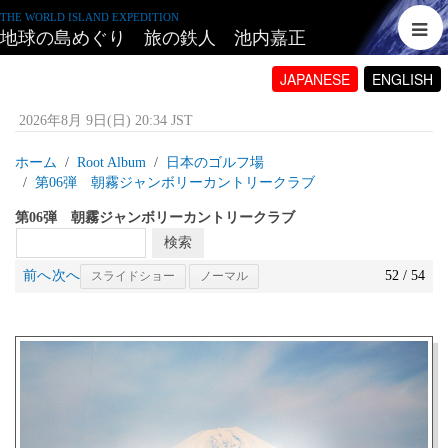
THE WORLD ISLAND EXPEDITION
地球の島めぐり 旅の鉄人 池内嘉正
JAPANESE
ENGLISH
2026年8月 9日(日) 20:34 JST
ホーム
Root Album
日本のゴルフ場
第06弾 朝霧ジャンボリーカントリークラブ
第06弾 朝霧ジャンボリーカントリークラブ
前へ
次へ
52 / 54
スライドショー
ノーマル