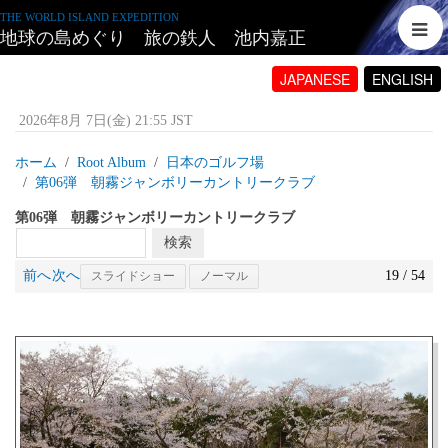
THE WORLD ISLAND EXPEDITION
地球の島めぐり 旅の鉄人 池内嘉正
JAPANESE
ENGLISH
2026年8月 7日(金) 21:55 JST
ホーム
Root Album
日本のゴルフ場
第06弾 朝霧ジャンボリーカントリークラブ
第06弾 朝霧ジャンボリーカントリークラブ
前へ
次へ
19 / 54
スライドショー
ノーマル