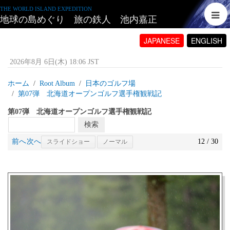
THE WORLD ISLAND EXPEDITION
地球の島めぐり 旅の鉄人 池内嘉正
JAPANESE
ENGLISH
2026年8月 6日(木) 18:06 JST
ホーム
Root Album
日本のゴルフ場
第07弾 北海道オープンゴルフ選手権観戦記
第07弾 北海道オープンゴルフ選手権観戦記
前へ
次へ
12 / 30
スライドショー
ノーマル