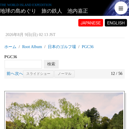
THE WORLD ISLAND EXPEDITION
地球の島めぐり 旅の鉄人 池内嘉正
JAPANESE
ENGLISH
2026年8月 9日(日) 02:13 JST
ホーム
Root Album
日本のゴルフ場
PGC36
PGC36
前へ
次へ
12 / 56
スライドショー
ノーマル