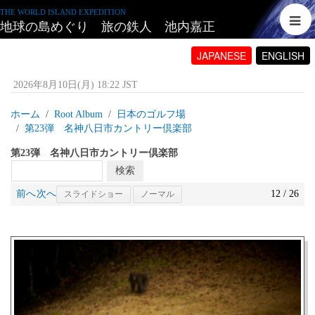
THE WORLD ISLAND EXPEDITION
地球の島めぐり 旅の鉄人 池内嘉正
JAPANESE
ENGLISH
2026年8月10日(月) 18:22 JST
ホーム
Root Album
日本のゴルフ場
第23弾 名神八日市カントリー倶楽部
第23弾 名神八日市カントリー倶楽部
前へ
次へ
12 / 26
スライドショー
ノーマル