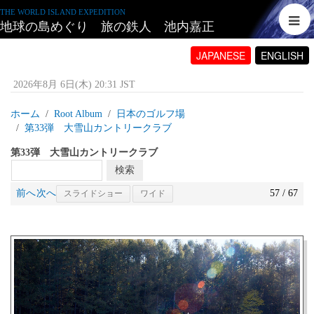
THE WORLD ISLAND EXPEDITION
地球の島めぐり 旅の鉄人 池内嘉正
JAPANESE
ENGLISH
2026年8月 6日(木) 20:31 JST
ホーム
Root Album
日本のゴルフ場
第33弾 大雪山カントリークラブ
第33弾 大雪山カントリークラブ
前へ
次へ
57 / 67
スライドショー
ワイド