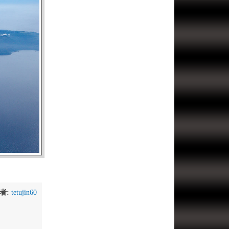
者:
tetujin60