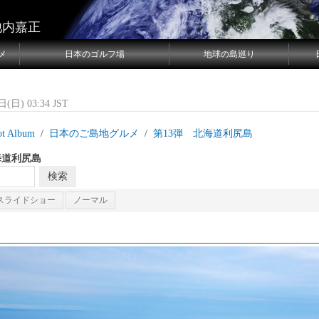
池内嘉正
メ
日本のゴルフ場
地球の島巡り
(日) 03:34 JST
ot Album
日本のご島地グルメ
第13弾 北海道利尻島
海道利尻島
スライドショー
ノーマル