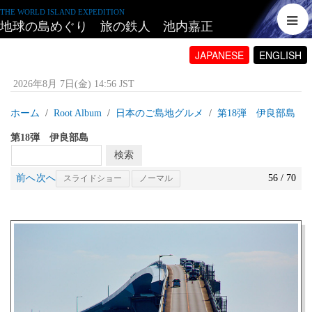
THE WORLD ISLAND EXPEDITION
地球の島めぐり 旅の鉄人 池内嘉正
JAPANESE
ENGLISH
2026年8月 7日(金) 14:56 JST
ホーム
Root Album
日本のご島地グルメ
第18弾 伊良部島
第18弾 伊良部島
前へ
次へ
56 / 70
スライドショー
ノーマル