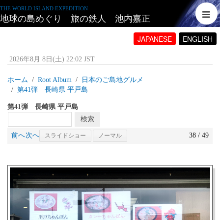
THE WORLD ISLAND EXPEDITION
地球の島めぐり 旅の鉄人 池内嘉正
JAPANESE
ENGLISH
2026年8月 8日(土) 22:02 JST
ホーム
Root Album
日本のご島地グルメ
第41弾 長崎県 平戸島
第41弾 長崎県 平戸島
前へ
次へ
38 / 49
スライドショー
ノーマル