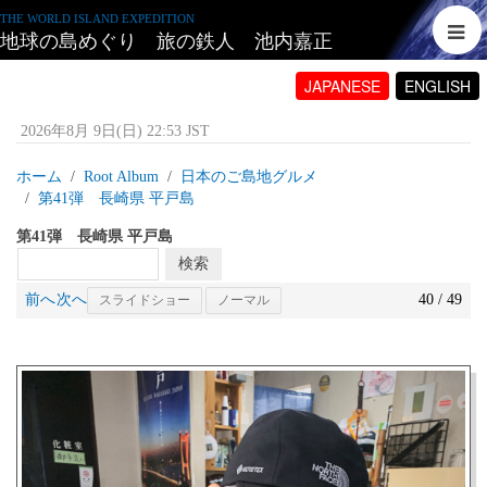
THE WORLD ISLAND EXPEDITION
地球の島めぐり 旅の鉄人 池内嘉正
JAPANESE
ENGLISH
2026年8月 9日(日) 22:53 JST
ホーム
Root Album
日本のご島地グルメ
第41弾 長崎県 平戸島
第41弾 長崎県 平戸島
前へ
次へ
40 / 49
スライドショー
ノーマル