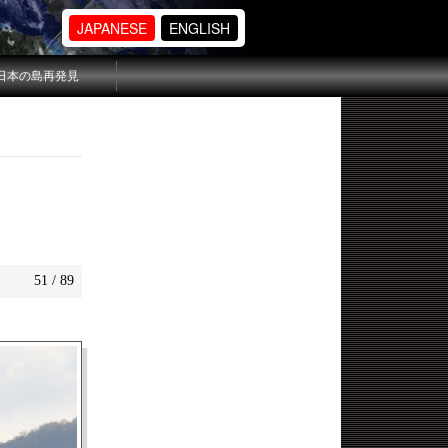
JAPANESE
ENGLISH
日本の島再発見
51 / 89