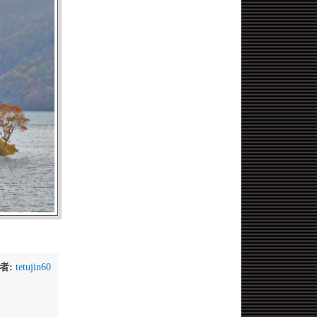
者:
tetujin60