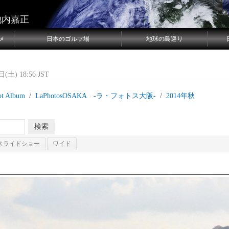
池内嘉正
メ
日本のゴルフ場
地球の島巡り
(土) 18:56 JST
ot Album
LaPhotosOSAKA -ラ・フォトス大阪‐
2014年秋
スライドショー
ワイド