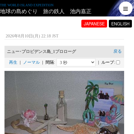
THE WORLD ISLAND EXPEDITION
地球の島めぐり 旅の鉄人 池内嘉正
JAPANESE
ENGLISH
2026年8月10日(月) 22:18 JST
戻る
ニュー･プロビデンス島_1プロローグ
再生
|
ノーマル
| 間隔:
| ループ: