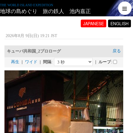
THE WORLD ISLAND EXPEDITION
地球の島めぐり 旅の鉄人 池内嘉正
JAPANESE
ENGLISH
2026年8月 9日(日) 19:21 JST
戻る
キューバ共和国_2プロローグ
再生
|
ワイド
| 間隔:
| ループ: