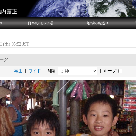
池内嘉正
メ
日本のゴルフ場
地球の島巡り
(土) 05:52 JST
ローグ
再生
|
ワイド
| 間隔:
| ループ: