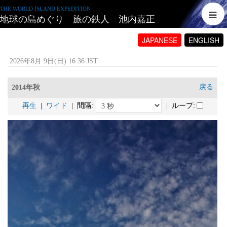
THE WORLD ISLAND EXPEDITION
地球の島めぐり 旅の鉄人 池内嘉正
JAPANESE
ENGLISH
2026年8月 9日(日) 16:36 JST
戻る
2014年秋
再生
|
ワイド
| 間隔:
| ループ: